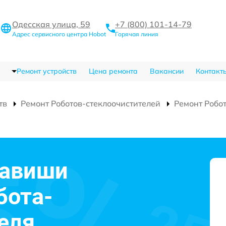
Одесская улица, 59
+7 (800) 101-14-79
Адрес сервисного центра Hobot
Горячая линия
Ремонт устройств
Цена ремонта
Вакансии
Контакт
тв
Ремонт Роботов-стеклоочистителей
Ремонт Робо
лавиши
бота-
еля