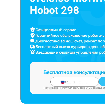
Hobot 298
Официальный сервис
Гарантийное обслуживание
робота-с
Диагностика за наш счет,
ремонт по
Бесплатный выезд курьера
в день о
Заедающие клавиши управления роб
Бесплатная консультаци
Нажимая на кнопку "Оставить заявку" Вы соглашает