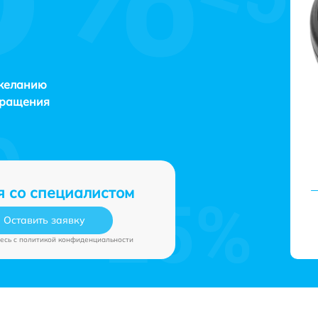
 желанию
бращения
я со специалистом
Оставить заявку
есь c
политикой конфиденциальности