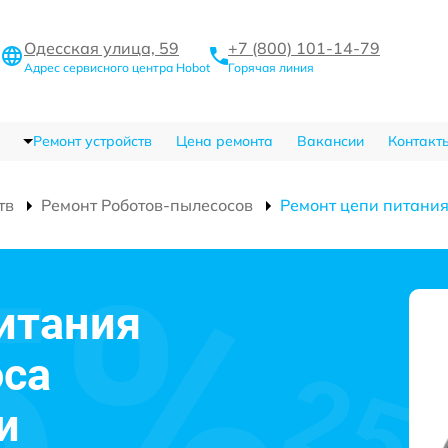
Одесская улица, 59
+7 (800) 101-14-79
Адрес сервисного центра Hobot
Горячая линия
Ремонт устройств
Цена ремонта
Вакансии
Контакт
тв
Ремонт Роботов-пылесосов
Ремонт цепи питани
итания
оса
и